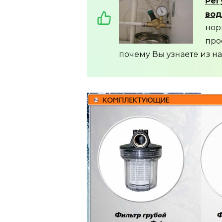
Рег
вод
нор
про
почему Вы узнаете из н