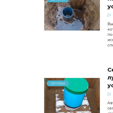
у
Вы
ко
по
ис
сп
С
л
СЕПТИКИ
у
Ав
се