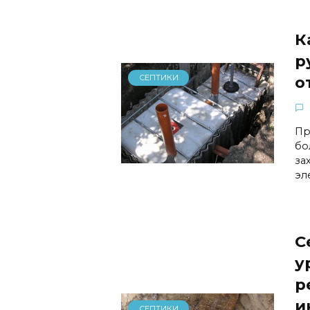
К
р
СЕПТИКИ
о
Пр
бо
за
эл
С
у
р
и
СЕПТИКИ