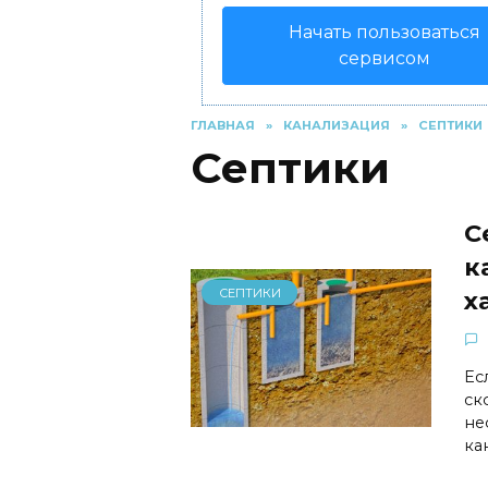
Начать пользоваться
сервисом
ГЛАВНАЯ
»
КАНАЛИЗАЦИЯ
»
СЕПТИКИ
Септики
С
к
СЕПТИКИ
х
Ес
ск
не
ка