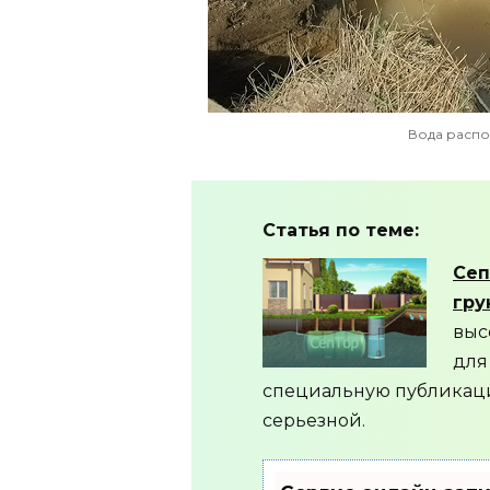
Вода распо
Статья по теме:
Сеп
гру
выс
для
специальную публикаци
серьезной.