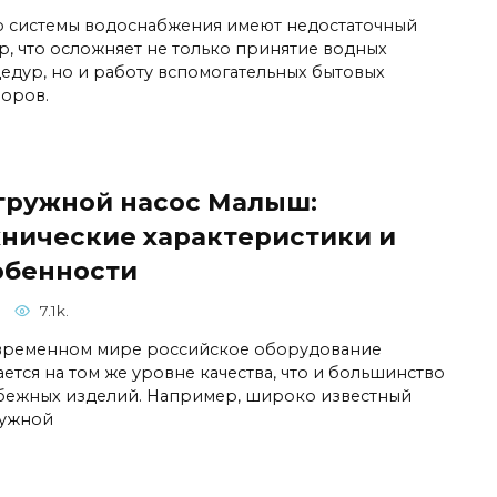
о системы водоснабжения имеют недостаточный
р, что осложняет не только принятие водных
едур, но и работу вспомогательных бытовых
оров.
гружной насос Малыш:
хнические характеристики и
обенности
7.1k.
временном мире российское оборудование
ается на том же уровне качества, что и большинство
бежных изделий. Например, широко известный
ужной