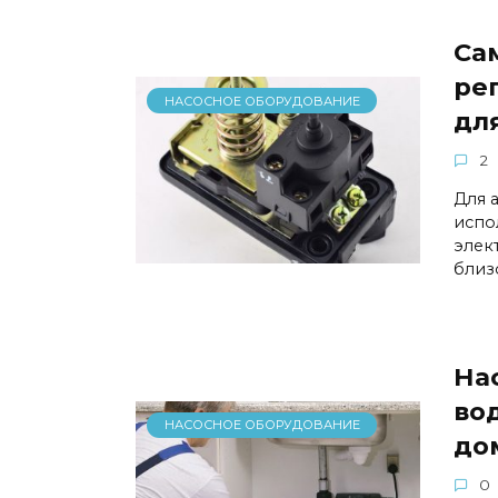
Са
ре
НАСОСНОЕ ОБОРУДОВАНИЕ
дл
2
Для 
испо
элек
близ
На
во
НАСОСНОЕ ОБОРУДОВАНИЕ
до
0