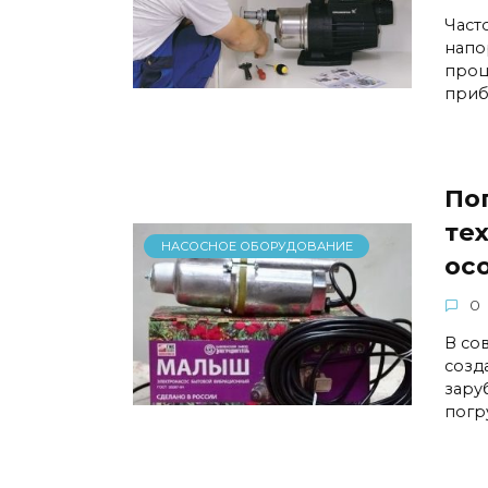
Част
напо
проц
приб
По
те
НАСОСНОЕ ОБОРУДОВАНИЕ
ос
0
В со
созд
зару
погр