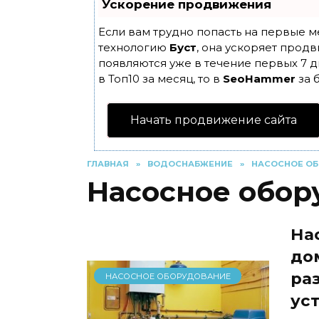
Ускорение продвижения
Если вам трудно попасть на первые м
технологию
Буст
, она ускоряет продв
появляются уже в течение первых 7 д
в Топ10 за месяц, то в
SeoHammer
за 
Начать продвижение сайта
ГЛАВНАЯ
»
ВОДОСНАБЖЕНИЕ
»
НАСОСНОЕ О
Насосное обор
На
до
ра
НАСОСНОЕ ОБОРУДОВАНИЕ
ус