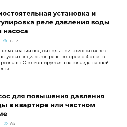
мостоятельная установка и
гулировка реле давления воды
я насоса
12.1k.
автоматизации подачи воды при помощи насоса
льзуется специальное реле, которое работает от
тричества. Оно монтируется в непосредственной
ости
сос для повышения давления
ды в квартире или частном
ме
8k.