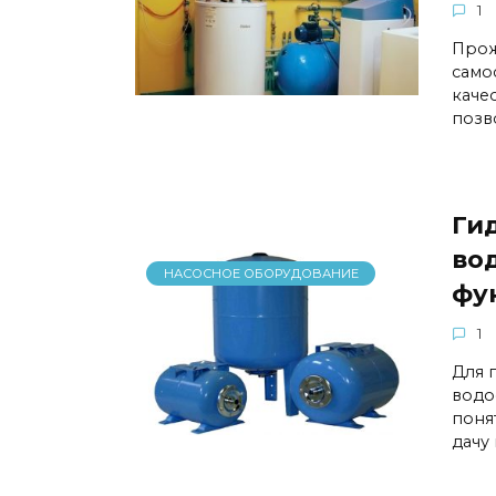
1
Прож
само
каче
позв
Ги
во
НАСОСНОЕ ОБОРУДОВАНИЕ
фу
1
Для 
водо
поня
дачу