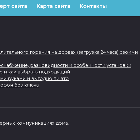
ерт сайта
Карта сайта
Контакты
длительного горения на дровах (загрузка 24 часа) своими
доснабжение, разновидности и особенности установки
ше и как выбрать подходящий
ими руками и выгодно ли это
мофон без ключа
енерных коммуникациях дома.