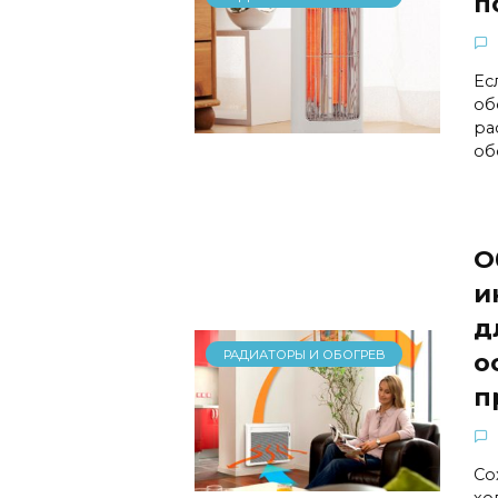
п
Ес
об
ра
об
О
и
д
РАДИАТОРЫ И ОБОГРЕВ
о
п
Со
хо