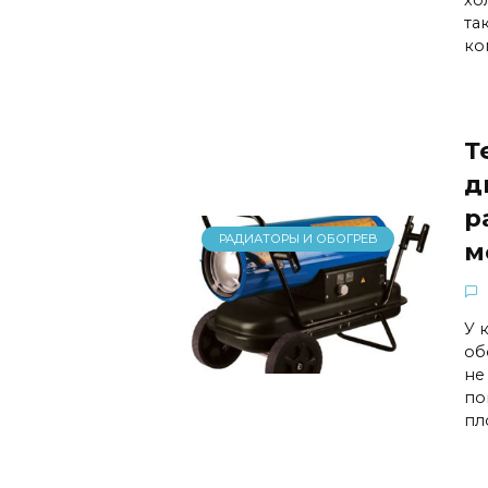
та
ко
Т
д
р
РАДИАТОРЫ И ОБОГРЕВ
м
У 
об
не
по
пл