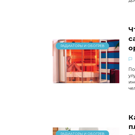
до
Ч
с
РАДИАТОРЫ И ОБОГРЕВ
о
По
ул
ин
че
К
п
РАДИАТОРЫ И ОБОГРЕВ