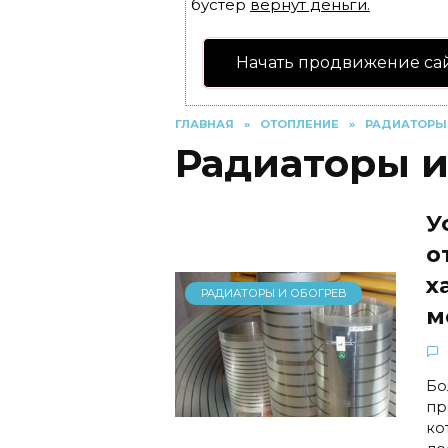
бустер
вернут деньги.
Начать продвижение са
ГЛАВНАЯ
»
ОТОПЛЕНИЕ
»
РАДИАТОРЫ 
Радиаторы и
У
о
х
РАДИАТОРЫ И ОБОГРЕВ
м
Бо
пр
ко