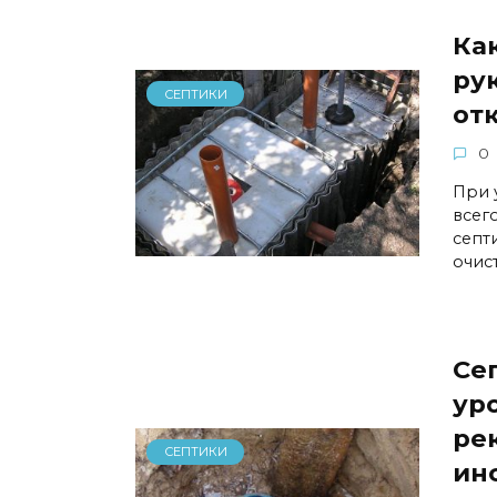
Ка
рук
СЕПТИКИ
отк
0
При 
всег
септ
очис
Се
ур
ре
СЕПТИКИ
ин