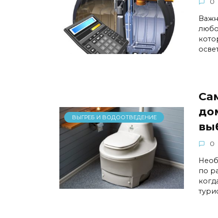
0
Важн
любо
кото
осве
Са
до
ВЫГРЕБ И ВОДООТВЕДЕНИЕ
вы
0
Необ
по р
когд
тури