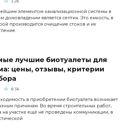
3.2k.
ейшим элементом канализационной системы в
м домовладении является септик. Это емкость, в
рой производится очищение стоков и их
тление.
мые лучшие биотуалеты для
ма: цены, отзывы, критерии
бора
8.3k.
ходимость в приобретении биотуалета возникает
азным причинам. Во время строительных работ,
а на участке ещё не проведены коммуникации, в
стической