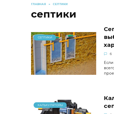
ГЛАВНАЯ
»
СЕПТИКИ
септики
Се
выб
СЕПТИКИ
ха
6
Если
всег
прое
Ка
се
КАЛЬКУЛЯТОРЫ