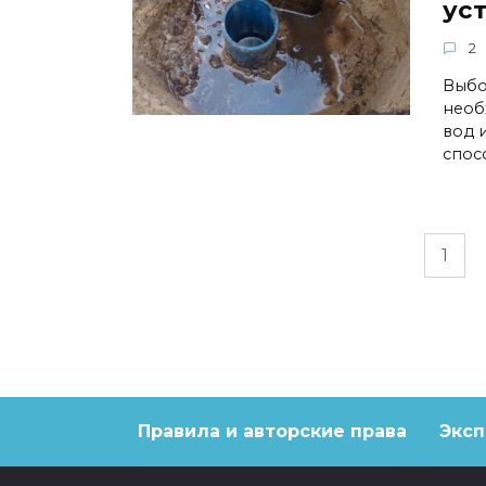
ус
2
Выбо
необ
вод 
спос
Навигация
1
по
записям
Правила и авторские права
Эксп