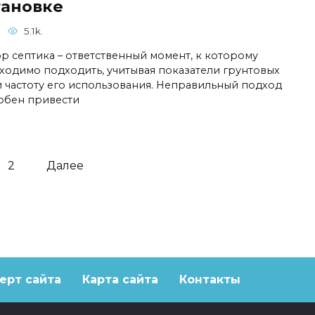
тановке
5.1k.
р септика – ответственный момент, к которому
ходимо подходить, учитывая показатели грунтовых
и частоту его использования. Неправильный подход
обен привести
2
Далее
ерт сайта
Карта сайта
Контакты