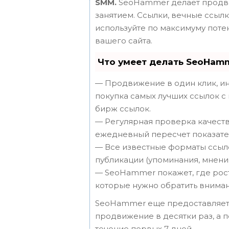
SMM.
SeoHammer делает продви
занятием. Ссылки, вечные ссылки
используйте по максимуму пот
вашего сайта.
Что умеет делать SeoHam
— Продвижение в один клик, ин
покупка самых лучших ссылок с
бирж ссылок.
— Регулярная проверка качеств
ежедневный пересчет показател
— Все известные форматы ссыло
публикации (упоминания, мнения,
— SeoHammer покажет, где рост 
которые нужно обратить вниман
SeoHammer еще предоставляет
продвижение в десятки раз, а 
течение первых 7 дней.