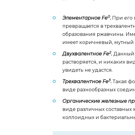
0
Элементарное Fe
.
При его 
превращается в трехвалентн
образования ржавчины. Имен
имеет коричневый, мутный 
2
Двухвалентное Fe
.
Данный 
растворяется, и никаких в
увидеть не удастся.
3
Трехвалентное Fe
.
Такая фо
виде разнообразных соедин
Органические железные пр
виде различных составных 
коллоидных и бактериальны