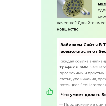
мем
сде
ско
качество? Давайте вмес
новшество.
Забиваем Сайты В 
возможности от Se
Каждая ссылка анализир
Трафик и SMM.
SeoHamm
прозрачным и простым з
статьи, упоминания, пр
потенциал SeoHammer д
Что умеет делать 
— Продвижение в один 