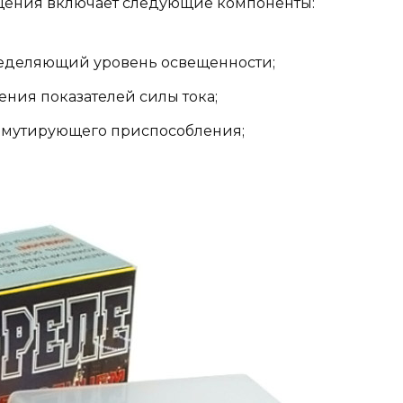
щения включает следующие компоненты:
ределяющий уровень освещенности;
ния показателей силы тока;
оммутирующего приспособления;