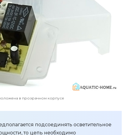
положена в прозрачном корпусе
едполагается подсоединять осветительное
щности, то цепь необходимо