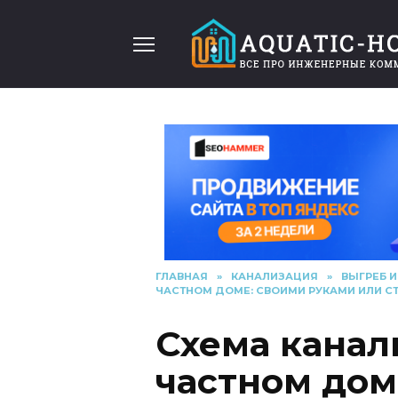
Перейти
к
содержанию
ГЛАВНАЯ
»
КАНАЛИЗАЦИЯ
»
ВЫГРЕБ 
ЧАСТНОМ ДОМЕ: СВОИМИ РУКАМИ ИЛИ С
Схема канал
частном дом