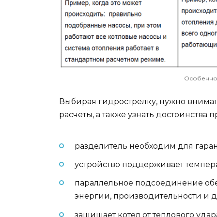
Особеннос
Выбирая гидрострелку, нужно внимат
расчеты, а также узнать достоинства п
разделитель необходим для гара
устройство поддерживает темпер
параллельное подсоединение об
энергии, производительности и д
защищает котел от теплового удар