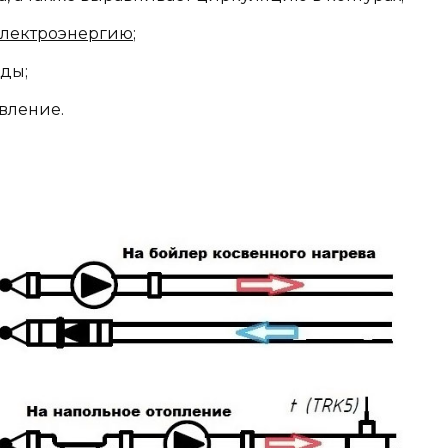
электроэнергию
;
ды;
вление.