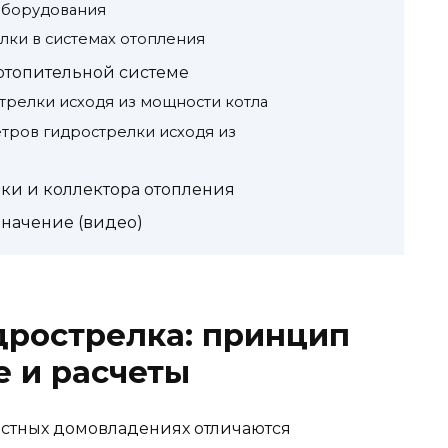
оборудования
ки в системах отопления
 отопительной системе
стрелки исходя из мощности котла
етров гидрострелки исходя из
ки и коллектора отопления
значение (видео)
дрострелка: принцип
е и расчеты
астных домовладениях отличаются