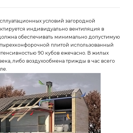
ксплуатационных условий загородной
ектируется индивидуально вентиляция в
 должна обеспечивать минимально допустимую
 четырехконфорочной плитой использованный
нтенсивностью 90 кубов ежечасно. В жилых
века, либо воздухообмена трижды в час всего
ле.