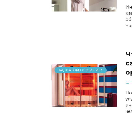
Ин
кв
об
Ча
Ч
с
РАДИАТОРЫ И ОБОГРЕВ
о
По
ул
ин
че