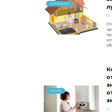
КОТЕЛЬНАЯ
л
От
пр
пр
оп
об
К
о
э
КОТЛЫ
о
э