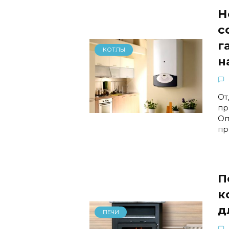
Н
с
г
КОТЛЫ
н
От
пр
Оп
пр
П
к
д
ПЕЧИ