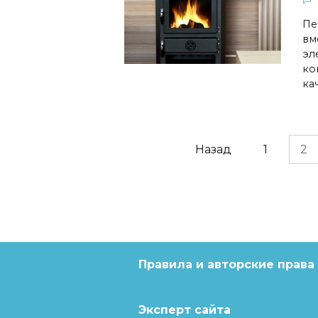
Пе
вм
эл
ко
ка
Навигация
Назад
1
2
по
записям
Правила и авторские права
Эксперт сайта