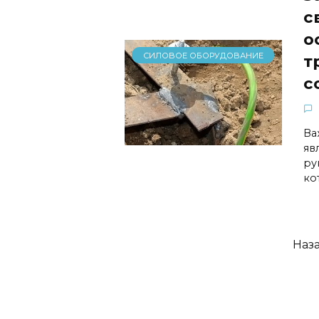
с
о
СИЛОВОЕ ОБОРУДОВАНИЕ
т
с
Ва
яв
ру
ко
Навигация
Наз
по
записям