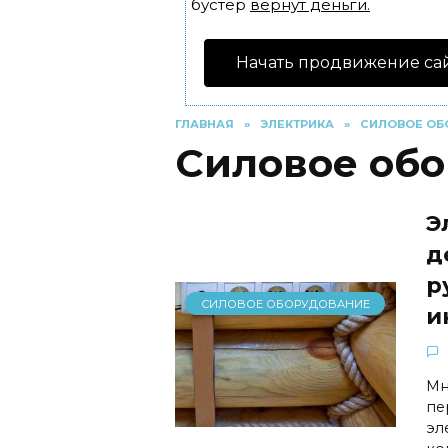
бустер
вернут деньги.
Начать продвижение са
ГЛАВНАЯ
»
ЭЛЕКТРИКА
»
СИЛОВОЕ ОБ
Силовое об
Э
д
р
СИЛОВОЕ ОБОРУДОВАНИЕ
и
Мн
пе
эл