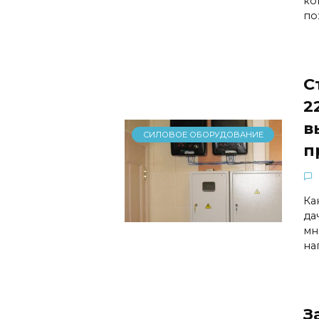
ко
по
С
2
в
СИЛОВОЕ ОБОРУДОВАНИЕ
п
Ка
да
мн
на
З