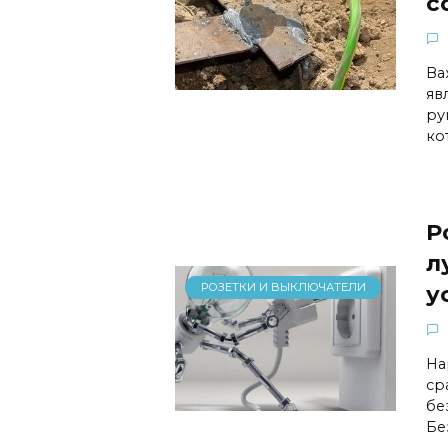
с
Ва
яв
ру
ко
Р
л
РОЗЕТКИ И ВЫКЛЮЧАТЕЛИ
у
На
ср
бе
Бе