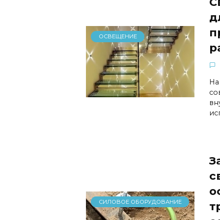
С
д
п
ОСВЕЩЕНИЕ
р
На
со
вн
ис
З
с
о
СИЛОВОЕ ОБОРУДОВАНИЕ
т