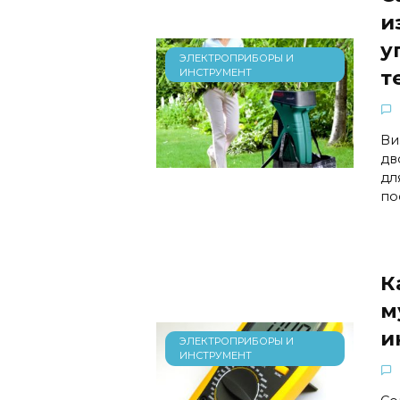
и
у
ЭЛЕКТРОПРИБОРЫ И
т
ИНСТРУМЕНТ
Ви
дв
дл
по
К
м
и
ЭЛЕКТРОПРИБОРЫ И
ИНСТРУМЕНТ