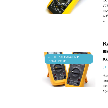
Со
ус
пр
ра
с
К
в
ЭЛЕКТРОПРИБОРЫ И
х
ИНСТРУМЕНТ
Ча
эл
не
му