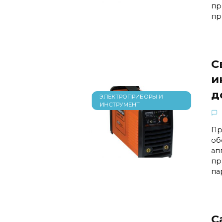
пр
пр
С
и
д
ЭЛЕКТРОПРИБОРЫ И
ИНСТРУМЕНТ
Пр
об
ап
пр
па
С